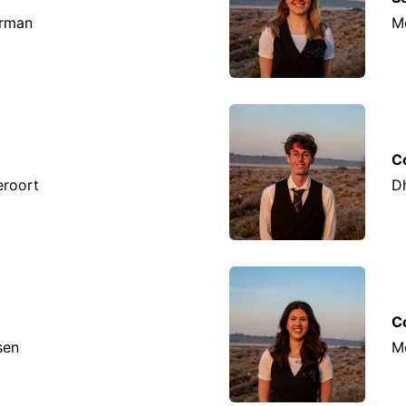
erman
Me
C
eroort
Dh
C
sen
Me