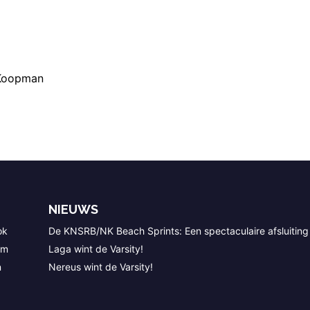
 Koopman
NIEUWS
ok
De KNSRB/NK Beach Sprints: Een spectaculaire afsluiting
am
Laga wint de Varsity!
n
Nereus wint de Varsity!