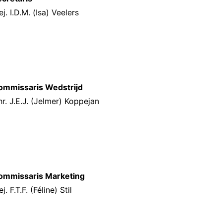
j. I.D.M. (Isa) Veelers
ommissaris Wedstrijd
r. J.E.J. (Jelmer) Koppejan
ommissaris Marketing
j. F.T.F. (Féline) Stil