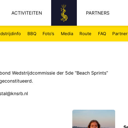
ACTIVITEITEN
PARTNERS
dstrijdinfo
BBQ
Foto’s
Media
Route
FAQ
Partner
bond Wedstrijdcommissie der 5de “Beach Sprints”
geconstitueerd.
stal@knsrb.nl
Se