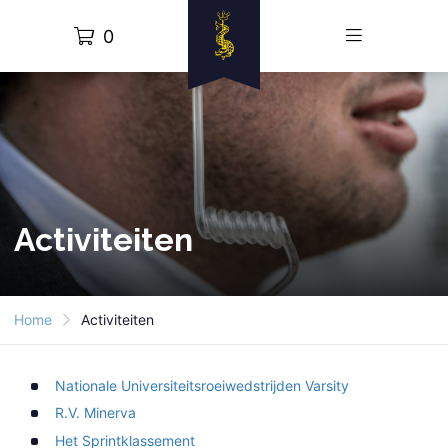
0
Activiteiten
Home
Activiteiten
Nationale Universiteitsroeiwedstrijden Varsity
R.V. Minerva
Het Sprintklassement