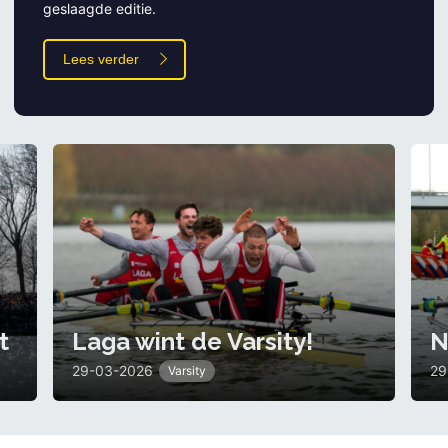
geslaagde editie.
Lees verder
t
Laga wint de Varsity!
N
29-03-2026
29
Varsity