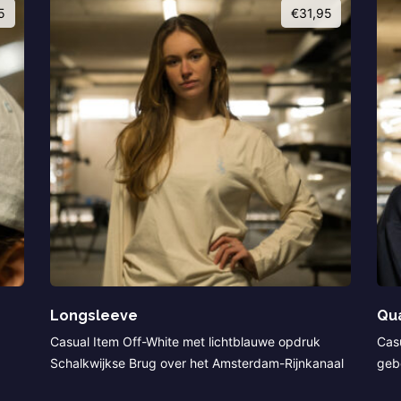
5
€
31,95
Longsleeve
Qua
g
Casual Item Off-White met lichtblauwe opdruk
Cas
Schalkwijkse Brug over het Amsterdam-Rijnkanaal
geb