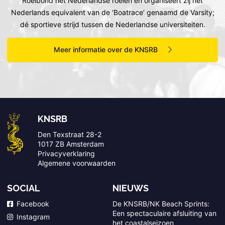
Roeibond het Nederlandse roeien en organiseert zij het
Nederlands equivalent van de ‘Boatrace’ genaamd de Varsity;
dé sportieve strijd tussen de Nederlandse universiteiten.
Meer informatie over de KNSRB
KNSRB
Den Texstraat 28-2
1017 ZB Amsterdam
Privacyverklaring
Algemene voorwaarden
SOCIAL
NIEUWS
Facebook
De KNSRB/NK Beach Sprints:
Een spectaculaire afsluiting van
Instagram
het coastalseizoen