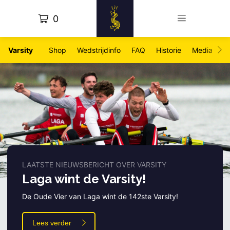
0
Varsity
Shop
Wedstrijdinfo
FAQ
Historie
Media
Fo
LAATSTE NIEUWSBERICHT OVER VARSITY
Laga wint de Varsity!
De Oude Vier van Laga wint de 142ste Varsity!
Lees verder