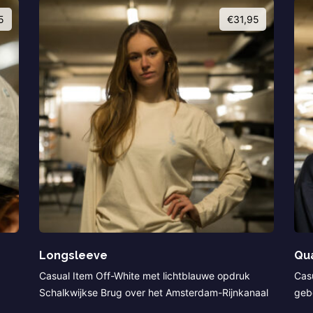
5
€
31,95
Longsleeve
Qua
g
Casual Item Off-White met lichtblauwe opdruk
Cas
Schalkwijkse Brug over het Amsterdam-Rijnkanaal
geb