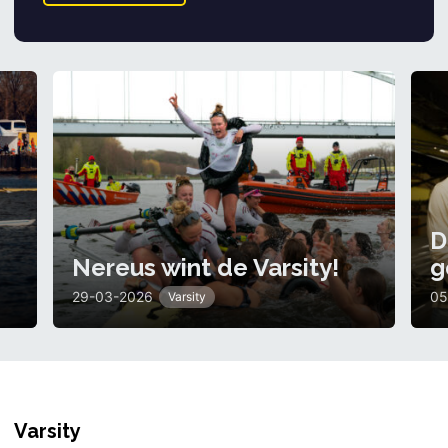
D
Nereus wint de Varsity!
g
29-03-2026
05
Varsity
Varsity