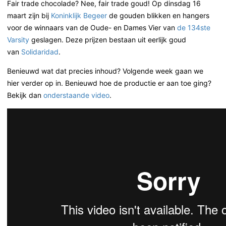
Fair trade chocolade? Nee, fair trade goud! Op dinsdag 16
maart zijn bij
Koninklijk Begeer
de gouden blikken en hangers
voor de winnaars van de Oude- en Dames Vier van
de 134ste
Varsity
geslagen. Deze prijzen bestaan uit eerlijk goud
van
Solidaridad
.
Benieuwd wat dat precies inhoud? Volgende week gaan we
hier verder op in. Benieuwd hoe de productie er aan toe ging?
Bekijk dan
onderstaande video
.