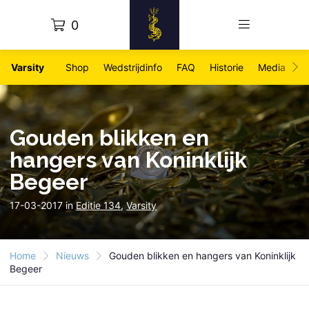
0
Varsity
Shop
Wedstrijdinfo
FAQ
Historie
Media
Fo
Gouden blikken en
hangers van Koninklijk
Begeer
17-03-2017 in
Editie 134
,
Varsity
Home
Nieuws
Gouden blikken en hangers van Koninklijk
Begeer