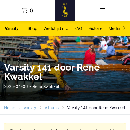
0
Varsity
Shop
Wedstrijdinfo
FAQ
Historie
Media
Fo
Varsity 141 door René
Kwakkel
2025-04-06 • René Kwakkel
Home
Varsity
Albums
Varsity 141 door René Kwakkel