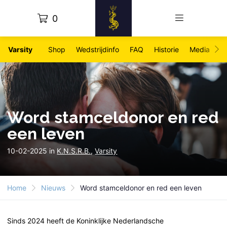
0
Varsity
Shop
Wedstrijdinfo
FAQ
Historie
Media
Fo
Word stamceldonor en red
een leven
10-02-2025 in
K.N.S.R.B.
,
Varsity
Home
Nieuws
Word stamceldonor en red een leven
Sinds 2024 heeft de Koninklijke Nederlandsche